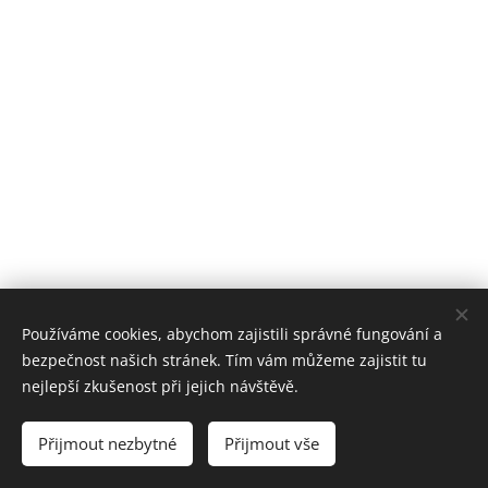
Používáme cookies, abychom zajistili správné fungování a
bezpečnost našich stránek. Tím vám můžeme zajistit tu
GEOKOD Rail s.r.o. | Všetky práva vyhradené 2022
Cookies
nejlepší zkušenost při jejich návštěvě.
Jazyky
Přijmout nezbytné
Přijmout vše
Čeština
English